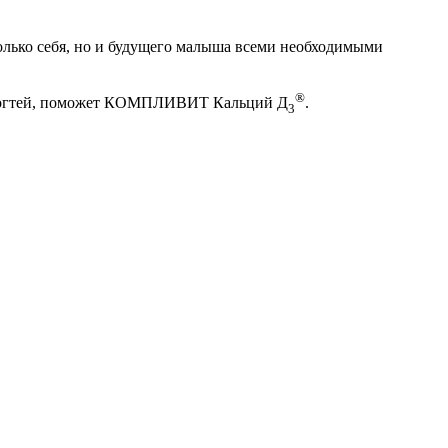
только себя, но и будущего малыша всеми необходимыми
®
 и ногтей, поможет КОМПЛИВИТ Кальций Д
.
3