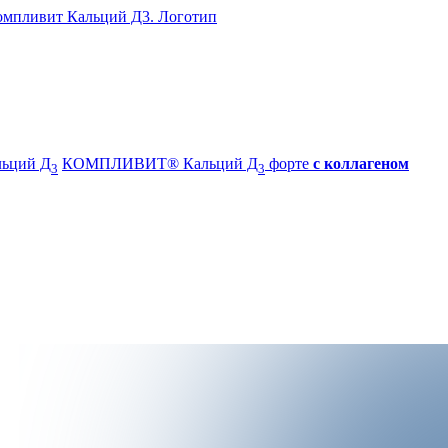
ьций Д
КОМПЛИВИТ® Кальций Д
форте
с коллагеном
3
3