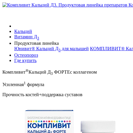
Кальций
Витамин Д
3
Продуктовая линейка
Юнивит® Кальций Д
для малышей
КОМПЛИВИТ® Кал
3
Остеопороз
Где купить
®
Компливит
Кальций Д
ФОРТЕ
с коллагеном
3
1
Усиленная
формула
Прочность костей
+
поддержка суставов