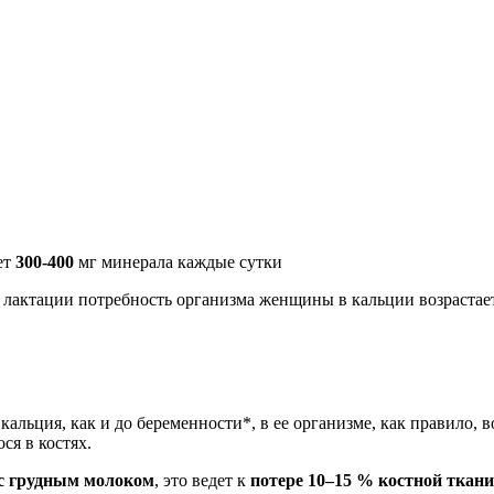
ет
300-400
мг минерала каждые сутки
лактации потребность организма женщины в кальции возрастает
альция, как и до беременности*, в ее организме, как правило, в
ся в костях.
 с грудным молоком
, это ведет к
потере 10–15 % костной ткани