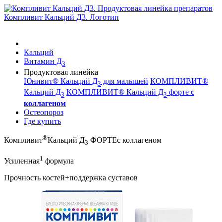
Кальций
Витамин Д
3
Продуктовая линейка
Юнивит® Кальций Д
для малышей
КОМПЛИВИТ®
3
Кальций Д
КОМПЛИВИТ® Кальций Д
форте
с
3
3
коллагеном
Остеопороз
Где купить
®
Компливит
Кальций Д
ФОРТЕ
с коллагеном
3
1
Усиленная
формула
Прочность костей
+
поддержка суставов