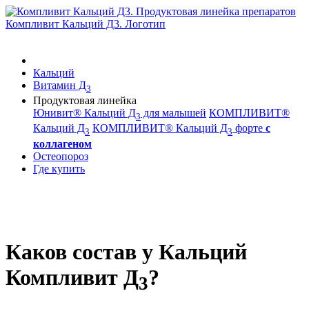
Кальций
Витамин Д
3
Продуктовая линейка
Юнивит® Кальций Д
для малышей
КОМПЛИВИТ®
3
Кальций Д
КОМПЛИВИТ® Кальций Д
форте
с
3
3
коллагеном
Остеопороз
Где купить
Каков состав у Кальций
Компливит Д
?
3