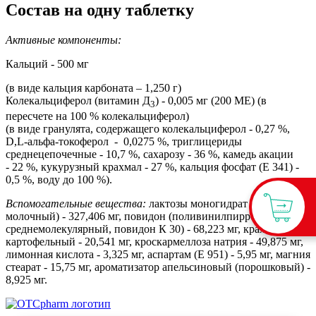
Состав на одну таблетку
Активные компоненты:
Кальций - 500 мг
(в виде кальция карбоната – 1,250 г)
Колекальциферол (витамин Д
) - 0,005 мг (200 МЕ) (в
3
пересчете на 100 % колекальциферол)
(в виде гранулята, содержащего колекальциферол - 0,27 %,
D,L-альфа-токоферол - 0,0275 %, триглицериды
среднецепочечные - 10,7 %, сахарозу - 36 %, камедь акации
- 22 %, кукурузный крахмал - 27 %, кальция фосфат (Е 341) -
0,5 %, воду до 100 %).
Вспомогательные вещества:
лактозы моногидрат (сахар
молочный) - 327,406 мг, повидон (поливинилпирролидон
среднемолекулярный, повидон К 30) - 68,223 мг, крахмал
картофельный - 20,541 мг, кроскармеллоза натрия - 49,875 мг,
лимонная кислота - 3,325 мг, аспартам (Е 951) - 5,95 мг, магния
стеарат - 15,75 мг, ароматизатор апельсиновый (порошковый) -
8,925 мг.